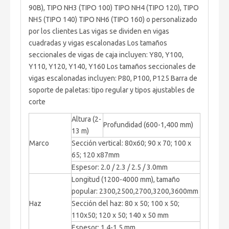
90B), TIPO NH3 (TIPO 100) TIPO NH4 (TIPO 120), TIPO
NH5 (TIPO 140) TIPO NH6 (TIPO 160) o personalizado
por los clientes Las vigas se dividen en vigas
cuadradas y vigas escalonadas Los tamaños
seccionales de vigas de caja incluyen: Y80, Y100,
Y110, Y120, Y140, Y160 Los tamaños seccionales de
vigas escalonadas incluyen: P80, P100, P125 Barra de
soporte de paletas: tipo regular y tipos ajustables de
corte
Altura (2-
Profundidad (600-1,400 mm)
13 m)
Marco
Sección vertical: 80x60; 90 x 70; 100 x
65; 120 x87mm
Espesor: 2.0 / 2.3 / 2.5 / 3.0mm
Longitud (1200-4000 mm), tamaño
popular: 2300,2500,2700,3200,3600mm
Haz
Sección del haz: 80 x 50; 100 x 50;
110x50; 120 x 50; 140 x 50 mm
Espesor: 1.4-1.5 mm