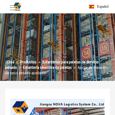
Español
Casa
»
Productos
»
Estanterías para paletas de servicio
pesado
»
Estantería selectiva de paletas
»
Ajuste de almacén
de peso pesado ajustable