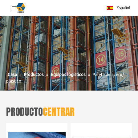
Español
Casa
»
Productos
»
Equipos logísticos
»
Paleta de acero/
plástico
PRODUCTO
CENTRAR