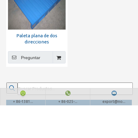
Paleta plana de dos
direcciones
(NSP101/102/103/104)
Preguntar
+ 86-1381...
+ 86-025-...
export@no...
CATEGORIAS
LEE MAS