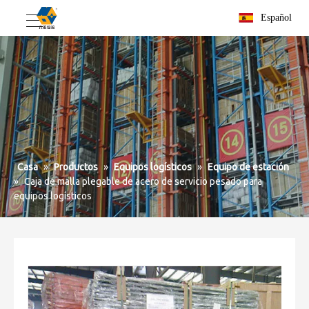
Español
Casa
»
Productos
»
Equipos logísticos
»
Equipo de estación
»
Caja de malla plegable de acero de servicio pesado para
equipos logísticos