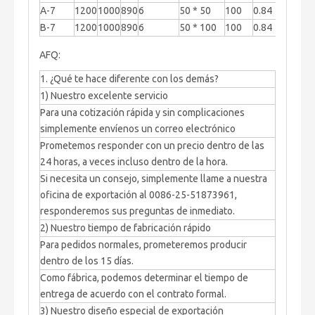
A-7
1200
1000
890
6
50 * 50
100
0.84
4
B-7
1200
1000
890
6
50 * 100
100
0.84
4
AFQ:
1. ¿Qué te hace diferente con los demás?
1) Nuestro excelente servicio
Para una cotización rápida y sin complicaciones
simplemente envíenos un correo electrónico
Prometemos responder con un precio dentro de las
24 horas, a veces incluso dentro de la hora.
Si necesita un consejo, simplemente llame a nuestra
oficina de exportación al 0086-25-51873961,
responderemos sus preguntas de inmediato.
2) Nuestro tiempo de fabricación rápido
Para pedidos normales, prometeremos producir
dentro de los 15 días.
Como fábrica, podemos determinar el tiempo de
entrega de acuerdo con el contrato formal.
3) Nuestro diseño especial de exportación