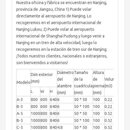
Nuestra oficina y fábrica se encuentran en Nanjing,
provincia de Jiangsu, China 1) Puede volar
directamente al aeropuerto de Nanjing. Lo
recogeremos en el aeropuerto internacional de
Nanjing Lukou; 2) Puede volar al aeropuerto
internacional de Shanghai Pudong y luego venir a
Nanjing en un tren de alta velocidad, luego lo
recogeremos en la estación de tren sur de Nanjing.
¡Todos nuestros clientes, nacionales o extranjeros,
son bienvenidos a visitarnos!
Diámetro
Tamaño
Altura
Dim exterior
Núm
del
de la
de
Volumen
(mm)
Modelo
de
alambre
cuadrícula
pierna
(m3)
apil
L
W
H
(mm)
(mm)
(mm)
A-3
800
600
640
6
50 * 50
100
0.22
4
B-3
800
600
640
6
50 * 100
100
0.22
4
A-5
1000
800
840
6
50 * 50
100
0.52
4
B-5
1000
800
840
6
50 * 100
100
0.52
4
C-5
1000
800
840
4.8
50 * 50
100
0.52
4