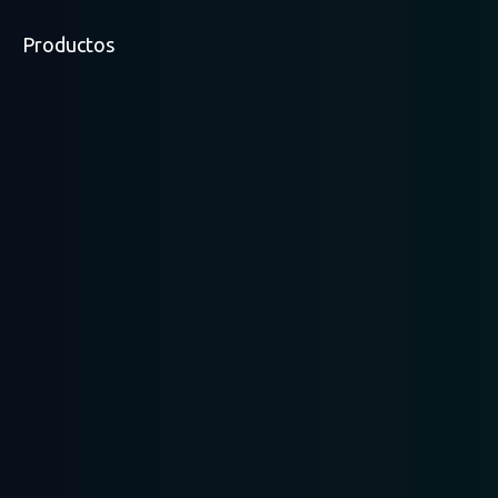
Productos
Estanterías para
Estanterías para
Estantería de servicio
paletas de servicio
servicio liviano
mediano
pesado
Estantería Mezzanine
Estantería compatible
Radio Shuttle Racking