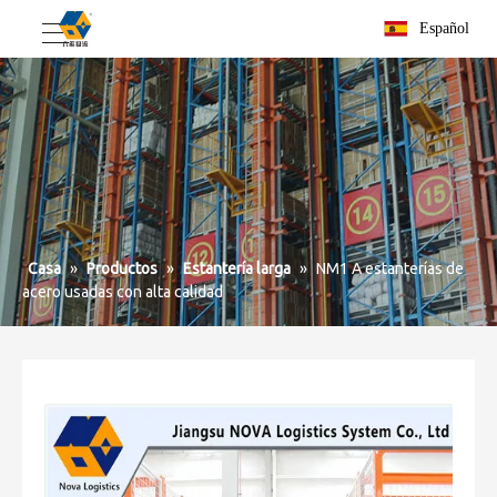
Español
Casa
»
Productos
»
Estantería larga
»
NM1 A estanterías de
acero usadas con alta calidad