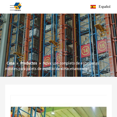
Español
Casa
»
Productos
»
Nova: uso completo de estanterías
móviles para palets de espacio de almacenamiento