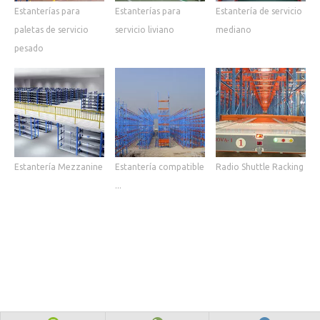
Estanterías para
Estanterías para
Estantería de servicio
paletas de servicio
servicio liviano
mediano
pesado
Estantería Mezzanine
Estantería compatible
Radio Shuttle Racking
...
Derechos de autor 2019ESTRELLA NUEVATodos

los derechos reservados.
Mapa del sitio
Tecnología por
Leadong