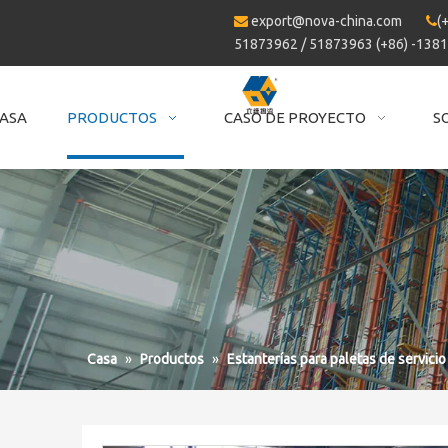
export@nova-china.com
(


51873962 / 51873963 (+86) -138
ASA
PRODUCTOS
CASO DE PROYECTO
S
Casa
»
Productos
»
Estanterías para paletas de servici