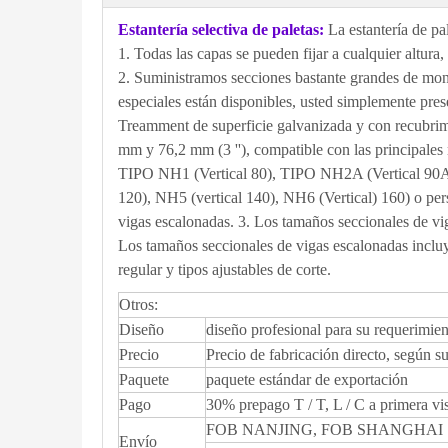
Estantería selectiva de paletas:
La estantería de p
1. Todas las capas se pueden fijar a cualquier altura,
2. Suministramos secciones bastante grandes de mont
especiales están disponibles, usted simplemente pres
Treamment de superficie galvanizada y con recubrimi
mm y 76,2 mm (3 ''), compatible con las principales
TIPO NH1 (Vertical 80), TIPO NH2A (Vertical 90A
120), NH5 (vertical 140), NH6 (Vertical) 160) o pers
vigas escalonadas. 3. Los tamaños seccionales de 
Los tamaños seccionales de vigas escalonadas inclu
regular y tipos ajustables de corte.
Otros:
Diseño
diseño profesional para su requerimien
Precio
Precio de fabricación directo, según s
Paquete
paquete estándar de exportación
Pago
30% prepago T / T, L / C a primera v
FOB NANJING, FOB SHANGHAI
Envío