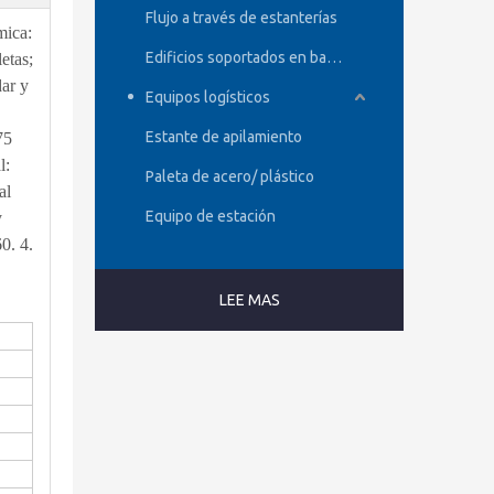
Flujo a través de estanterías
mica:
Edificios soportados en bastidor
etas;
dar y
Equipos logísticos
Estante de apilamiento
75
l:
Paleta de acero/ plástico
al
Equipo de estación
y
0. 4.
LEE MAS