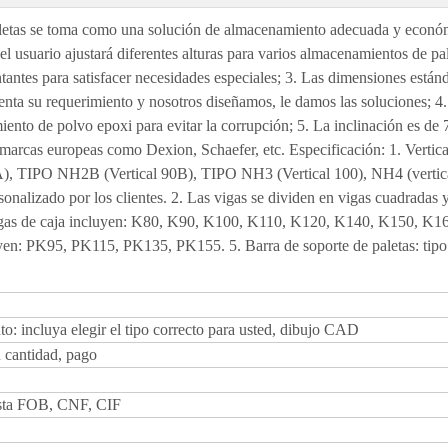
aletas se toma como una solución de almacenamiento adecuada y econó
 el usuario ajustará diferentes alturas para varios almacenamientos de pal
antes para satisfacer necesidades especiales; 3. Las dimensiones están
enta su requerimiento y nosotros diseñamos, le damos las soluciones; 4.
ento de polvo epoxi para evitar la corrupción; 5. La inclinación es de 
 marcas europeas como Dexion, Schaefer, etc. Especificación: 1. Vertica
), TIPO NH2B (Vertical 90B), TIPO NH3 (Vertical 100), NH4 (vertic
onalizado por los clientes. 2. Las vigas se dividen en vigas cuadradas 
vigas de caja incluyen: K80, K90, K100, K110, K120, K140, K150, K16
yen: PK95, PK115, PK135, PK155. 5. Barra de soporte de paletas: tipo
to: incluya elegir el tipo correcto para usted, dibujo CAD
u cantidad, pago
ista FOB, CNF, CIF