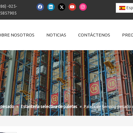
+86) -025-
Esp
15857905
OBRE NOSOTROS
NOTICIAS
CONTÁCTENOS
PREG
o pesado
»
Estantería selectiva de paletas
»
Palets de servicio pesado