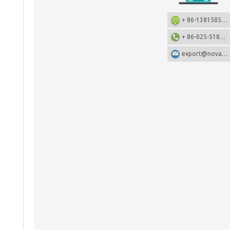
+ 86-13815857905: +86-13815857905
+ 86-025-51873962
export@nova-china.com