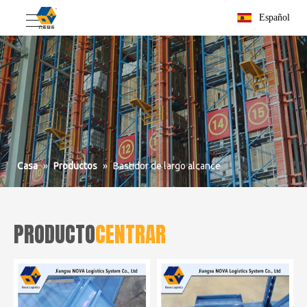
Español
Casa
»
Productos
»
Bastidor de largo alcance
PRODUCTO
CENTRAR