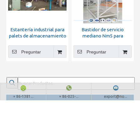
Estantería industrial para
Bastidor de servicio
palets de almacenamiento
mediano Nm5 para
en frío de servicio mediano
almacenamiento en
almacén
Preguntar
Preguntar
+ 86-1381...
+ 86-025-...
export@no...
CATEGORIAS
LEE MAS